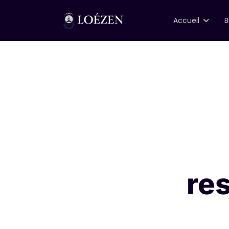
">
Accueil
B
re