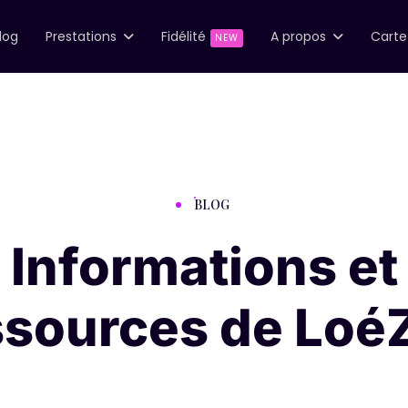
log
Prestations
Fidélité
A propos
Cart
NEW
BLOG
Informations et
ssources de Loé