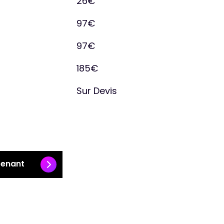
26€
97€
97€
185€
Sur Devis
tenant