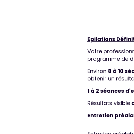
Epilations Défini
Votre profession
programme de dép
Environ
8 à 10 s
obtenir un résult
1 à 2 séances d'
Résultats visible
d
Entretien préala
Entretien préalab