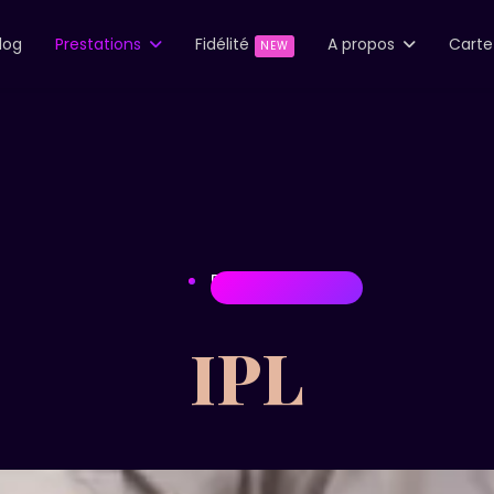
log
Prestations
Fidélité
A propos
Cart
NEW
EPILATIONS
IPL