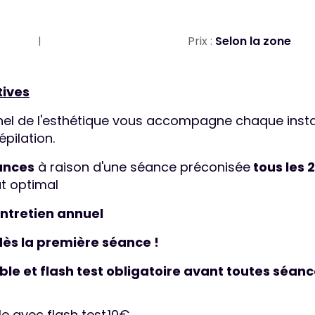
Prix :
Selon la zone
tives
nel de l'esthétique vous accompagne chaque insta
ilation.
éances
à raison d'une séance préconisée
tous les 
at optimal
entretien annuel
ès la première séance !
ble et flash test obligatoire avant toutes séan
le avec flash test
10€