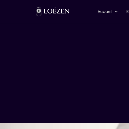
">
Accueil
B