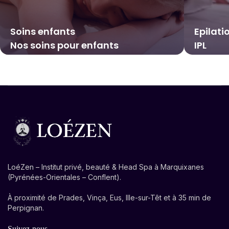
Soins enfants
Epilati
Nos soins pour enfants
IPL
LoéZen – Institut privé, beauté & Head Spa à Marquixanes
(Pyrénées-Orientales – Conflent).
À proximité de Prades, Vinça, Eus, Ille-sur-Têt et à 35 min de
Perpignan.
Suivez-nous